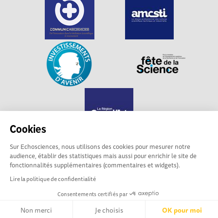
Cookies
Sur Echosciences, nous utilisons des cookies pour mesurer notre
audience, établir des statistiques mais aussi pour enrichir le site de
Echosciences Grand Est est propulsé par
fonctionnalités supplémentaires (commentaires et widgets).
Communicasciences
Lire la politique de confidentialité
Consentements certifiés par
Mentions légales
|
Politique de confidentialité
|
CGU
|
Ligne éditoriale
Non merci
Je choisis
OK pour moi