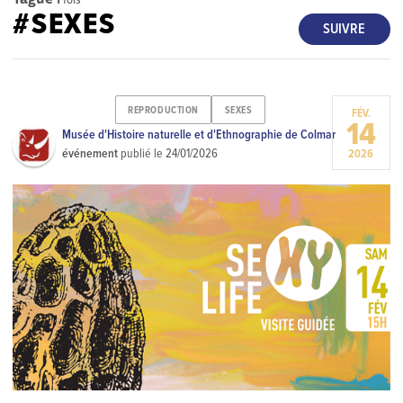
#SEXES
SUIVRE
REPRODUCTION
SEXES
FÉV.
14
Musée d'Histoire naturelle et d'Ethnographie de Colmar
événement
publié le
24/01/2026
2026