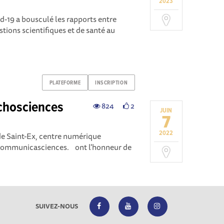
2023
id-19 a bousculé les rapports entre
stions scientifiques et de santé au
PLATEFORME
INSCRIPTION
Echosciences
824
2
JUIN
7
2022
e de Saint-Ex, centre numérique
Communicasciences. ont l'honneur de
SUIVEZ-NOUS