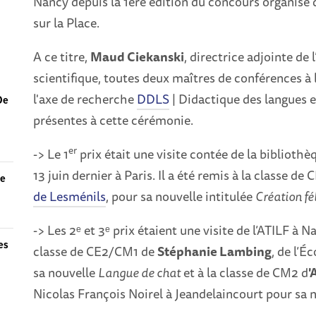
Nancy depuis la 1ère édition du concours organisé d
sur la Place.
A ce titre,
Maud Ciekanski
, directrice adjointe de 
scientifique, toutes deux maîtres de conférences à
l'axe de recherche
DDLS
| Didactique des langues et
 De
présentes à cette cérémonie.
er
-> Le 1
prix était une visite contée de la bibliothè
13 juin dernier à Paris. Il a été remis à la classe 
de
de Lesménils
, pour sa nouvelle intitulée
Création fé
-> Les 2ᵉ et 3ᵉ prix étaient une visite de l’ATILF à 
es
classe de CE2/CM1 de
Stéphanie Lambing
, de l’É
sa nouvelle
Langue de chat
et à la classe de CM2 d
'
Nicolas François Noirel à Jeandelaincourt pour sa 