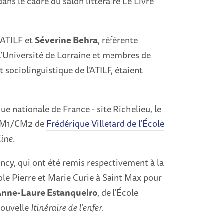
ans le cadre du salon littéraire Le Livre
l’ATILF et
Séverine Behra
, référente
 l’Université de Lorraine et membres de
 sociolinguistique de l'ATILF, étaient
que nationale de France - site Richelieu, le
de CM1/CM2 de
Frédérique Villetard de l’École
line
.
Nancy, qui ont été remis respectivement à la
cole Pierre et Marie Curie à Saint Max pour
Anne-Laure Estanqueiro
, de l’École
nouvelle
Itinéraire de l’enfer
.