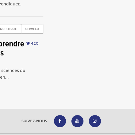
vendiquer...
NGUISTIQUE
CERVEAU
prendre
420
es
n sciences du
en...
SUIVEZ-NOUS