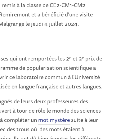
été remis à la classe de CE2-CM1-CM2
-Remiremont et a bénéficié d’une visite
Malgrange le jeudi 4 juillet 2024.
sses qui ont remportées les 2ᵉ et 3ᵉ prix de
gramme de popularisation scientifique a
uvrir ce laboratoire commun à l’Université
isée en langue française et autres langues.
agnés de leurs deux professeures des
vert à tour de rôle le monde des sciences
s à compléter un
mot mystère
suite à leur
avec des trous où des mots étaient à
ins. Ils ont dû bien écouter les différents