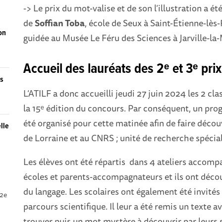
-> Le prix du mot-valise et de son l’illustration a 
de
Soffian Toba
, école de Seux à Saint-Étienne-lès
on
guidée au Musée Le Féru des Sciences à Jarville-la-
Accueil des lauréats des 2ᵉ et 3ᵉ prix
es
L’ATILF a donc accueilli jeudi 27 juin 2024 les 2 cla
la 15ᵉ édition du concours. Par conséquent, un pro
été organisé pour cette matinée afin de faire déco
elle
de Lorraine et au CNRS ; unité de recherche spécial
Les élèves ont été répartis dans 4 ateliers accomp
écoles et parents-accompagnateurs et ils ont décou
du langage. Les scolaires ont également été invité
 2e
parcours scientifique. Il leur a été remis un texte 
trouver puis un mot mystère à découvrir par leurs so