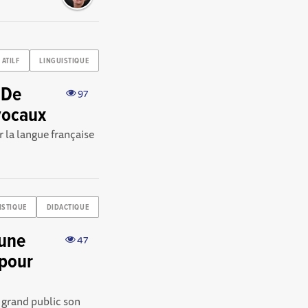
ATILF
LINGUISTIQUE
 De
97
 vocaux
r la langue française
ISTIQUE
DIDACTIQUE
 une
47
 pour
 grand public son