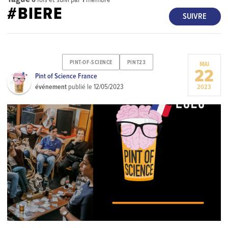
#BIERE
SUIVRE
PINT-OF-SCIENCE
PINT23
MAI
22
Pint of Science France
événement
publié le
12/05/2023
2023