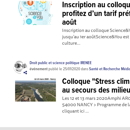
Inscription au colloq
profitez d’un tarif pr
août
Inscription au colloque Science&Yo
jusqu’au 1er aoûtScience&You est
culture...
Droit public et science politique IRENEE
événement
publié le
25/01/2020
dans
Santé et Recherche Médi
Colloque "Stress clim
au secours des milie
Les 12 et 13 mars 2020Amphi AR06
54000 NANCY > Programme de la j
cliquant ici ...