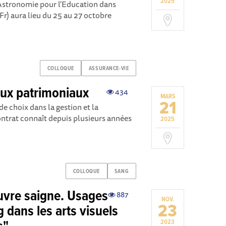
2025
 Astronomie pour l'Education dans
r) aura lieu du 25 au 27 octobre
COLLOQUE
ASSURANCE-VIE
eux patrimoniaux
434
MARS
21
e choix dans la gestion et la
ntrat connaît depuis plusieurs années
2025
COLLOQUE
SANG
uvre saigne. Usages
887
NOV.
23
 dans les arts visuels
2023