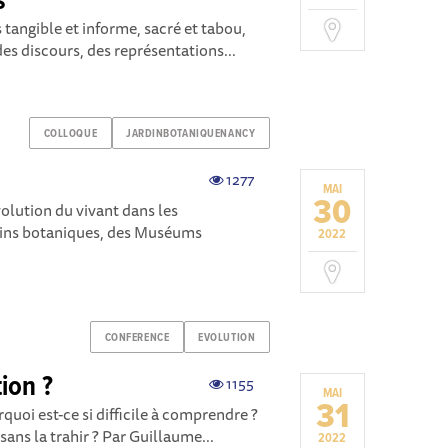
s"
s tangible et informe, sacré et tabou,
des discours, des représentations...
COLLOQUE
JARDINBOTANIQUENANCY
1277
MAI
30
olution du vivant dans les
rdins botaniques, des Muséums
2022
CONFERENCE
EVOLUTION
tion ?
1155
MAI
31
rquoi est-ce si difficile à comprendre ?
 sans la trahir ? Par Guillaume...
2022