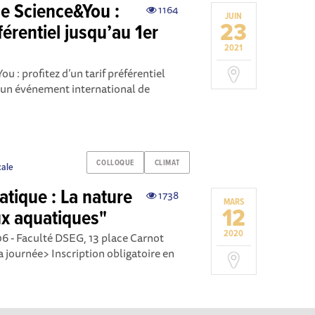
ue Science&You :
1164
JUIN
23
éférentiel jusqu’au 1er
2021
u : profitez d’un tarif préférentiel
 un événement international de
COLLOQUE
CLIMAT
cale
atique : La nature
1738
MARS
12
ux aquatiques"
2020
 - Faculté DSEG, 13 place Carnot
ournée> Inscription obligatoire en