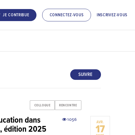
INSCRIVEZ-VOUS
JE CONTRIBUE
CONNECTEZ-VOUS
SUIVRE
COLLOQUE
RENCONTRE
ucation dans
1056
AVR.
17
, édition 2025