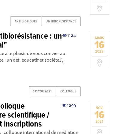
ANTIBIOTIQUES
ANTIBIORESISTANCE
tibiorésistance : un
1124
MARS
16
al"
2022
e a le plaisir de vous convier au
 : un défi éducatif et sociétal",
SCIYOU2021
COLLOQUE
Colloque
1299
NOV.
16
re scientifique /
 inscriptions
2021
u, colloque international de médiation