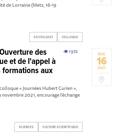
ité de Lorraine (Metz, 16-19
SCIYOU2021
COLLOQUE
 Ouverture des
1372
NOV.
16
ue et de l'appel à
s formations aux
2021
colloque « Journées Hubert Curien »,
19 novembre 2021, encourage l’échange
SCIENCES
CULTURE-SCIENTIFIQUE