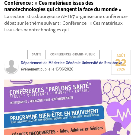
Conférence : « Ces matériaux issus des
nanotechnologies qui changent la face du monde »
La section strasbourgeoise AFT67 organise une conférence-
débat sur le thème suivant : Conférence : « Ces matériaux
issus des nanotechnologies qui...
SANTE
CONFERENCES-GRAND-PUBLIC
AOÛT
22
Département de Médecine Générale Université de Strasbourg
événement
publié le
16/06/2026
2026