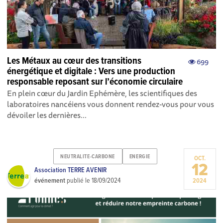
Les Métaux au cœur des transitions
699
énergétique et digitale : Vers une production
responsable reposant sur l’économie circulaire
En plein cœur du Jardin Ephémère, les scientifiques des
laboratoires nancéiens vous donnent rendez-vous pour vous
dévoiler les dernières...
NEUTRALITE-CARBONE
ENERGIE
OCT.
12
Association TERRE AVENIR
événement
publié le
18/09/2024
2024