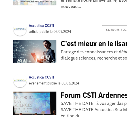
ensemble notre anniversaire, à l’o
nouveau...
Accustica CCSTI
SCIENCES-SOC
article
publié le
06/09/2024
C'est mieux en le lisan
Partage des connaissances et débat
dialogue sciences, recherche et soc
Accustica CCSTI
événement
publié le
08/03/2024
Forum CSTI Ardenne
SAVE THE DATE : à vos agendas po
SAVE THE DATE Accustica & la MC
édition du...