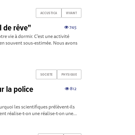
ACCUSTICA
VIVANT
l de rêve"
745
re vie à dormir. C'est une activité
bien souvent sous-estimée. Nous avons
SOCIETE
PHYSIQUE
r la police
812
rquoi les scientifiques prélèvent-ils
t réalise-t-on une réalise-t-on une...