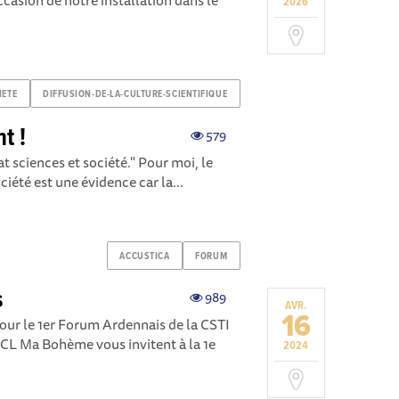
ccasion de notre installation dans le
2026
IETE
DIFFUSION-DE-LA-CULTURE-SCIENTIFIQUE
t !
579
 sciences et société. " Pour moi, le
iété est une évidence car la...
ACCUSTICA
FORUM
s
989
AVR.
16
ur le 1er Forum Ardennais de la CSTI
L Ma Bohème vous invitent à la 1e
2024