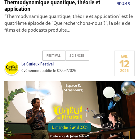
Thermodynamique quantique, théorie et
245
application
"Thermodynamique quantique, théorie et application" est le
quatrième épisode de "Que recherchons-nous ?", la série de
films et de podcasts produite...
FESTIVAL
SCIENCES
AVR.
12
Le Curieux Festival
événement
publié le
02/03/2026
2026