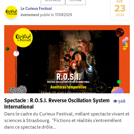
SPECTACLE
FICTION
AVR.
23
Le Curieux Festival
événement
publié le
17/04/2024
2024
Spectacle : R.O.S.I. Reverse Oscillation System
568
International
Dans le cadre du Curieux Festival, mêlant spectacle vivant et
sciences à Strasbourg. “Fictions et réalités s’entremêlent
dans ce spectacle drôle...