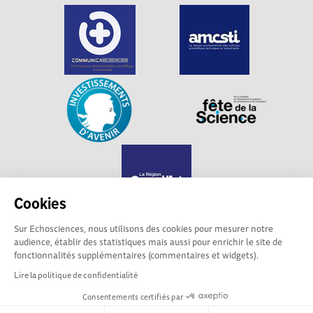
Cookies
Sur Echosciences, nous utilisons des cookies pour mesurer notre
audience, établir des statistiques mais aussi pour enrichir le site de
Echosciences Grand Est est propulsé par
fonctionnalités supplémentaires (commentaires et widgets).
Communicasciences
Lire la politique de confidentialité
Consentements certifiés par
Mentions légales
|
Politique de confidentialité
|
CGU