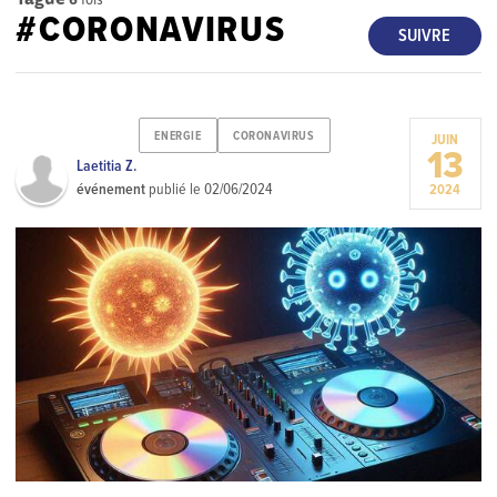
#CORONAVIRUS
SUIVRE
ENERGIE
CORONAVIRUS
JUIN
13
Laetitia Z.
événement
publié le
02/06/2024
2024