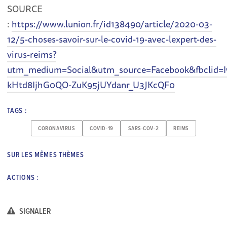
SOURCE
:
https://www.lunion.fr/id138490/article/2020-03-
12/5-choses-savoir-sur-le-covid-19-avec-lexpert-des-
virus-reims?
utm_medium=Social&utm_source=Facebook&fbclid=
kHtd8IjhG0QO-ZuK95jUYdanr_U3JKcQF0
TAGS :
CORONAVIRUS
COVID-19
SARS-COV-2
REIMS
SUR LES MÊMES THÈMES
ACTIONS :
SIGNALER