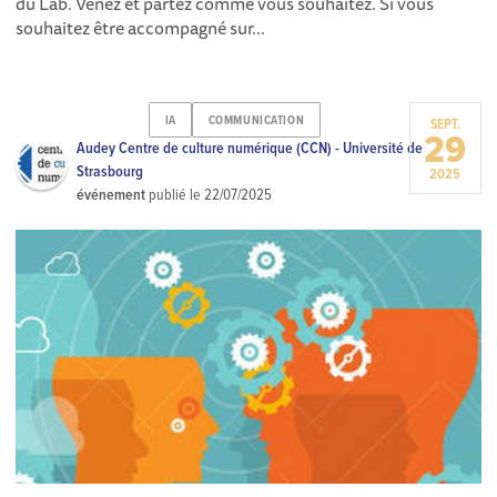
du Lab. Venez et partez comme vous souhaitez. Si vous
souhaitez être accompagné sur...
IA
COMMUNICATION
SEPT.
29
Audey Centre de culture numérique (CCN) - Université de
Strasbourg
2025
événement
publié le
22/07/2025