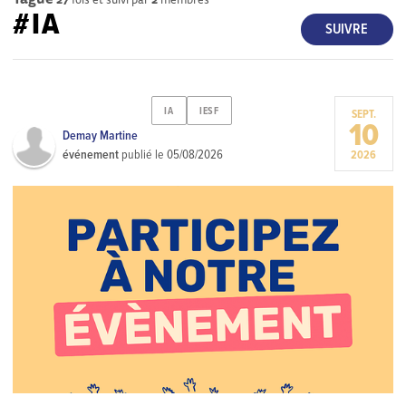
#IA
SUIVRE
IA
IESF
SEPT.
10
Demay Martine
événement
publié le
05/08/2026
2026