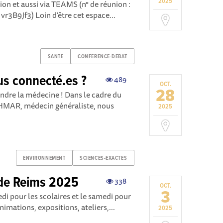
2025
tion et aussi via TEAMS (n° de réunion :
vr3B9Jf3) Loin d’être cet espace...
SANTE
CONFERENCE-DEBAT
us connecté.es ?
489
OCT.
28
dre la médecine ! Dans le cadre du
HMAR, médecin généraliste, nous
2025
ENVIRONNEMENT
SCIENCES-EXACTES
 de Reims 2025
338
OCT.
3
di pour les scolaires et le samedi pour
nimations, expositions, ateliers,...
2025