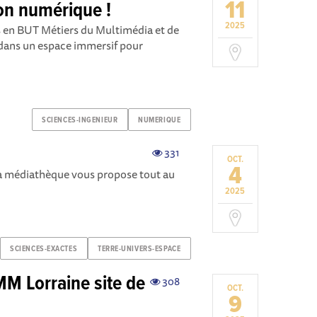
11
ion numérique !
2025
s en BUT Métiers du Multimédia et de
 dans un espace immersif pour
SCIENCES-INGENIEUR
NUMERIQUE
331
OCT.
4
, la médiathèque vous propose tout au
2025
SCIENCES-EXACTES
TERRE-UNIVERS-ESPACE
MM Lorraine site de
308
OCT.
9