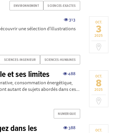
ENVIRONNEMENT
SCIENCES-EXACTES
313
OCT.
3
couvrir une sélection d’illustrations
2025
SCIENCES-INGENIEUR
SCIENCES-HUMAINES
lle et ses limites
488
OCT.
8
érative, consommation énergétique,
ont autant de sujets abordés dans ces...
2025
NUMERIQUE
gez dans les
388
OCT.