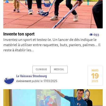
Invente ton sport
693
Inventez un sport et testez-le. Un lancer de dés indique le
matériel à utiliser entre raquettes, buts, paniers, palmes… Il
reste à établir les...
CLINIQUE
MEDICAL
MARS
19
Le Vaisseau Strasbourg
événement
publié le
17/03/2025
2025