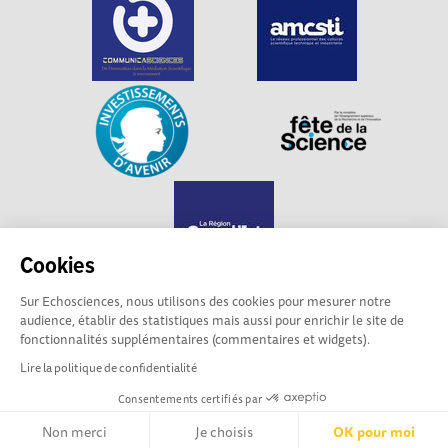
Cookies
Sur Echosciences, nous utilisons des cookies pour mesurer notre
audience, établir des statistiques mais aussi pour enrichir le site de
Echosciences Grand Est est propulsé par
fonctionnalités supplémentaires (commentaires et widgets).
Communicasciences
Lire la politique de confidentialité
Consentements certifiés par
Mentions légales
|
Politique de confidentialité
|
CGU
|
Ligne éditoriale
Non merci
Je choisis
OK pour moi