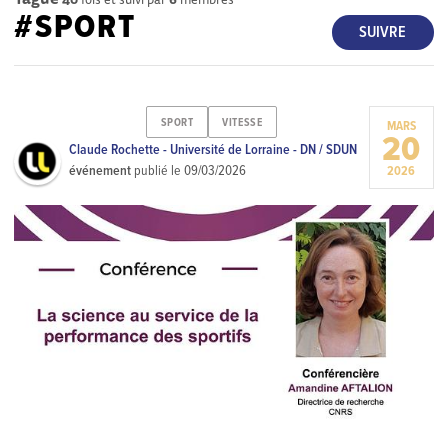
#SPORT
SUIVRE
SPORT
VITESSE
MARS
20
Claude Rochette - Université de Lorraine - DN / SDUN
événement
publié le
09/03/2026
2026