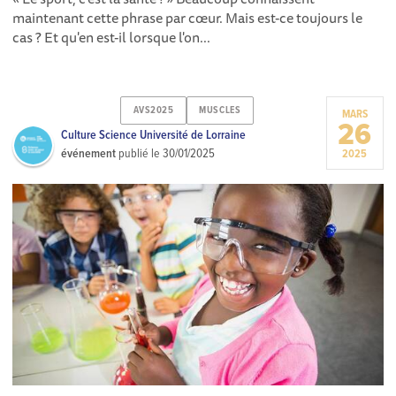
maintenant cette phrase par cœur. Mais est-ce toujours le
cas ? Et qu'en est-il lorsque l'on...
AVS2025
MUSCLES
MARS
26
Culture Science Université de Lorraine
événement
publié le
30/01/2025
2025