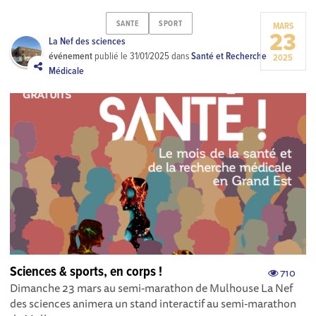
SANTE
SPORT
MARS
23
La Nef des sciences
événement
publié le
31/01/2025
dans
Santé et Recherche
2025
Médicale
Sciences & sports, en corps !
710
Dimanche 23 mars au semi-marathon de Mulhouse La Nef
des sciences animera un stand interactif au semi-marathon