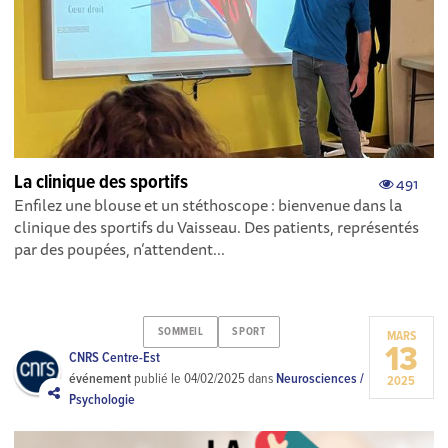
La clinique des sportifs
491
Enfilez une blouse et un stéthoscope : bienvenue dans la
clinique des sportifs du Vaisseau. Des patients, représentés
par des poupées, n’attendent...
SOMMEIL
SPORT
MARS
13
CNRS Centre-Est
événement
publié le
04/02/2025
dans
Neurosciences /
2025
Psychologie