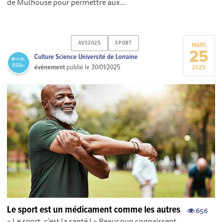
de Mulhouse pour permettre aux...
AVS2025
SPORT
MARS
25
Culture Science Université de Lorraine
événement
publié le
30/01/2025
2025
Le sport est un médicament comme les autres
656
« Le sport, c'est la santé ! » Beaucoup connaissent