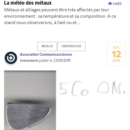
La météo des métaux
1067
Métaux et alliages peuvent être très affectés par leur
environnement : sa température et sa composition. A ce
stand nous observerons, à l'œil nu et...
METAUX
TEMPERATURE
OCT.
12
Association Communicasciences
événement
publié le
23/09/2019
2019