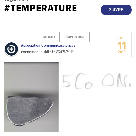
#TEMPERATURE
SUIVRE
METAUX
TEMPERATURE
OCT.
11
Association Communicasciences
événement
publié le
23/09/2019
2019