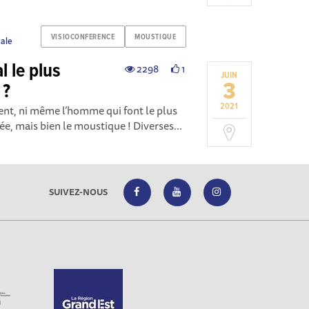
VISIOCONFERENCE
MOUSTIQUE
cale
l le plus
2298
1
JUIN
3
 ?
2021
rpent, ni même l’homme qui font le plus
, mais bien le moustique ! Diverses...
SUIVEZ-NOUS