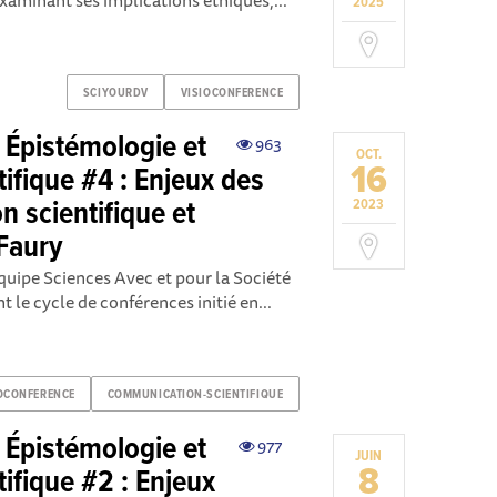
aminant ses implications éthiques,...
2025
SCIYOURDV
VISIOCONFERENCE
 Épistémologie et
963
OCT.
16
ifique #4 : Enjeux des
n scientifique et
2023
 Faury
équipe Sciences Avec et pour la Société
t le cycle de conférences initié en...
OCONFERENCE
COMMUNICATION-SCIENTIFIQUE
 Épistémologie et
977
JUIN
8
ifique #2 : Enjeux