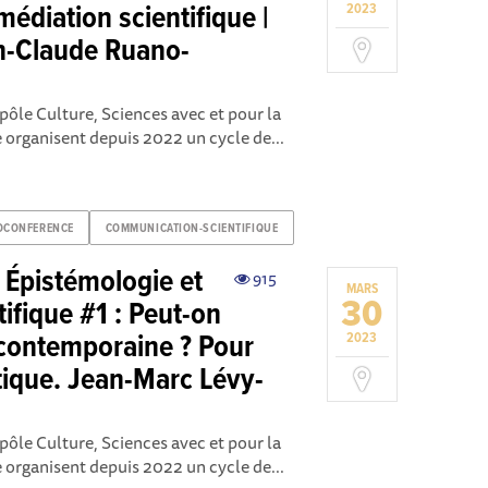
édiation scientifique |
2023
n-Claude Ruano-
pôle Culture, Sciences avec et pour la
e organisent depuis 2022 un cycle de...
OCONFERENCE
COMMUNICATION-SCIENTIFIQUE
 Épistémologie et
915
MARS
30
ifique #1 : Peut-on
 contemporaine ? Pour
2023
tique. Jean-Marc Lévy-
pôle Culture, Sciences avec et pour la
e organisent depuis 2022 un cycle de...