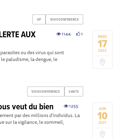
UP
VISIOCONFERENCE
LERTE AUX
1144
1
MARS
17
2022
arasites ou des virus qui sont
e paludisme, la dengue, le
VISIOCONFERENCE
SANTE
ous veut du bien
1255
JUIN
10
ment par des millions d’individus. La
ve sur la vigilance, le sommeil,
2021