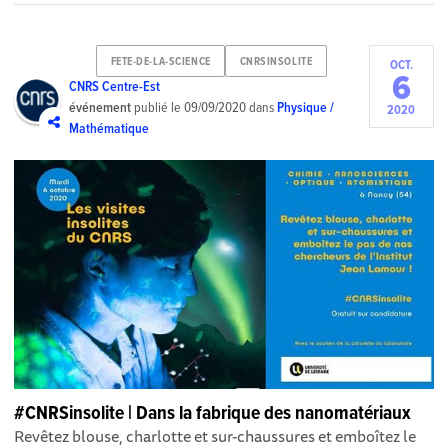
FETE-DE-LA-SCIENCE
CNRSINSOLITE
OCT.
6
CNRS Centre-Est
événement
publié le
09/09/2020
dans
Physique /
2020
Mathématique
#CNRSinsolite | Dans la fabrique des nanomatériaux
Revêtez blouse, charlotte et sur-chaussures et emboîtez le