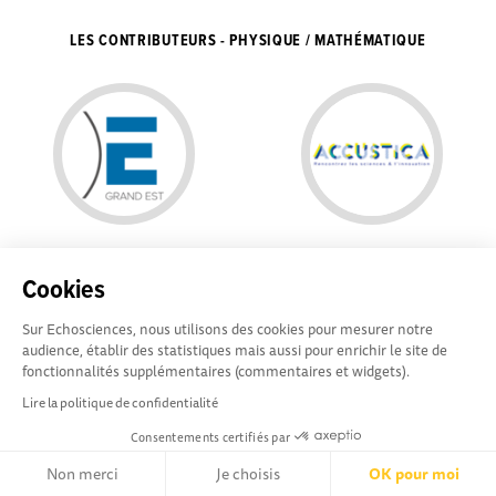
LES CONTRIBUTEURS - PHYSIQUE / MATHÉMATIQUE
Accustica CCSTI
Actu Echosciences
admin
Cookies
Sur Echosciences, nous utilisons des cookies pour mesurer notre
audience, établir des statistiques mais aussi pour enrichir le site de
fonctionnalités supplémentaires (commentaires et widgets).
Lire la politique de confidentialité
Echosciences Grand Est
Conditions Générales d'utilisation
Consentements certifiés par
est propulsé par
Communicasciences
Non merci
Je choisis
OK pour moi