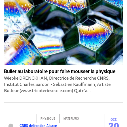
Buller au laboratoire pour faire mousser la physique
Wiebke DRENCKHAN, Directrice de Recherche CNRS,
Institut Charles Sardon • Sébastien Kauffmann, Artiste
Bulleur (www.tricoteriesetcie.com) Qui n’a...
PHYSIQUE
MATERIAUX
OCT.
20
CNRS délégation Alsace