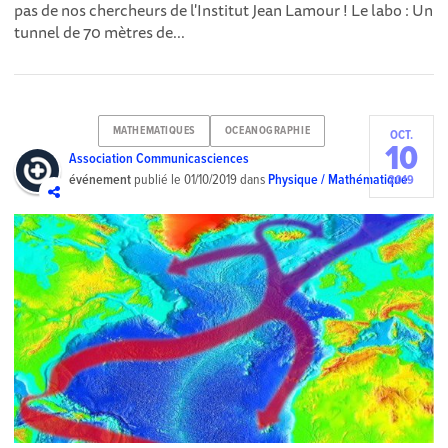
pas de nos chercheurs de l'Institut Jean Lamour ! Le labo : Un
tunnel de 70 mètres de...
MATHEMATIQUES
OCEANOGRAPHIE
OCT.
10
Association Communicasciences
événement
publié le
01/10/2019
dans
Physique / Mathématique
2019