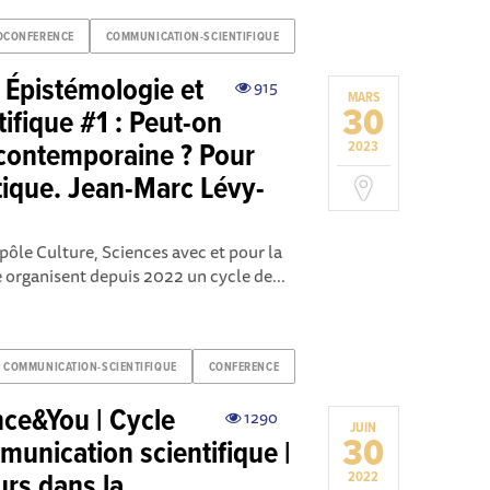
OCONFERENCE
COMMUNICATION-SCIENTIFIQUE
 Épistémologie et
915
MARS
30
ifique #1 : Peut-on
 contemporaine ? Pour
2023
tique. Jean-Marc Lévy-
pôle Culture, Sciences avec et pour la
e organisent depuis 2022 un cycle de...
COMMUNICATION-SCIENTIFIQUE
CONFERENCE
ce&You | Cycle
1290
JUIN
30
unication scientifique |
urs dans la
2022