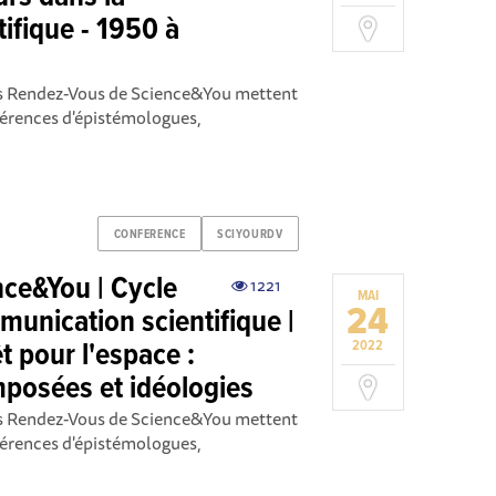
ifique - 1950 à
es Rendez-Vous de Science&You mettent
férences d'épistémologues,
CONFERENCE
SCIYOURDV
ce&You | Cycle
1221
MAI
24
unication scientifique |
 pour l'espace :
2022
mposées et idéologies
es Rendez-Vous de Science&You mettent
férences d'épistémologues,