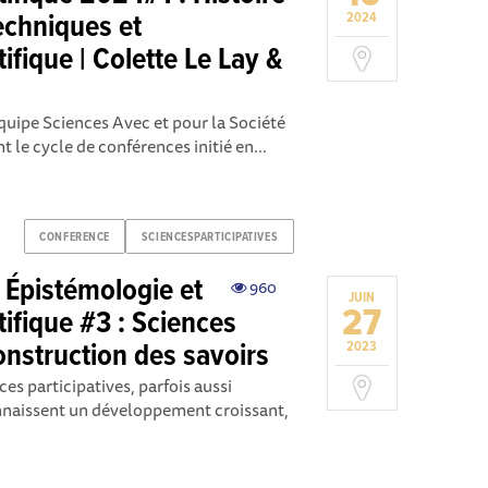
echniques et
2024
fique | Colette Le Lay &
équipe Sciences Avec et pour la Société
t le cycle de conférences initié en...
CONFERENCE
SCIENCESPARTICIPATIVES
 Épistémologie et
960
JUIN
27
ifique #3 : Sciences
construction des savoirs
2023
es participatives, parfois aussi
nnaissent un développement croissant,