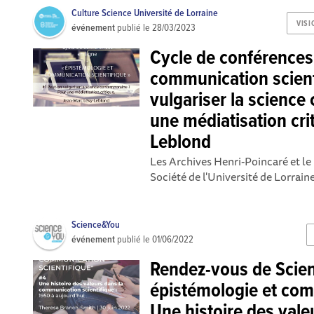
Culture Science Université de Lorraine
VISI
événement
publié le
28/03/2023
Cycle de conférences
communication scient
vulgariser la science
une médiatisation cri
Leblond
Les Archives Henri-Poincaré et le 
Société de l'Université de Lorrain
Science&You
événement
publié le
01/06/2022
Rendez-vous de Scien
épistémologie et comm
Une histoire des vale