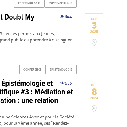
EPISTEMOLOGIE
ESPRIT-CRITIQUE
et Doubt My
844
AVR.
3
2025
 Sciences permet aux jeunes,
grand public d’apprendre à distinguer
CONFERENCE
EPISTEMOLOGIE
 Épistémologie et
555
OCT.
8
ifique #3 : Médiation et
ation : une relation
2024
équipe Sciences Avec et pour la Société
nd, pour la 3ème année, ses "Rendez-