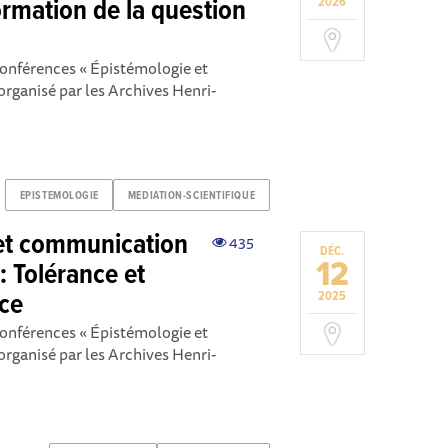
ormation de la question
2026
conférences « Épistémologie et
rganisé par les Archives Henri-
EPISTEMOLOGIE
MEDIATION-SCIENTIFIQUE
 et communication
435
DÉC.
12
: Tolérance et
ce
2025
conférences « Épistémologie et
rganisé par les Archives Henri-