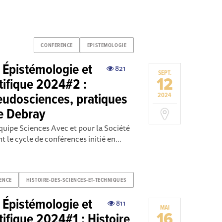
CONFERENCE
EPISTEMOLOGIE
 Épistémologie et
821
SEPT.
12
tifique 2024#2 :
eudosciences, pratiques
2024
e Debray
équipe Sciences Avec et pour la Société
t le cycle de conférences initié en...
ENCE
HISTOIRE-DES-SCIENCES-ET-TECHNIQUES
 Épistémologie et
811
MAI
16
ifique 2024#1 : Histoire