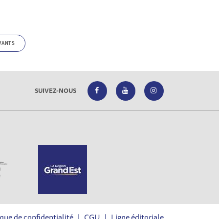
VANTS
SUIVEZ-NOUS
ique de confidentialité
|
CGU
|
Ligne éditoriale